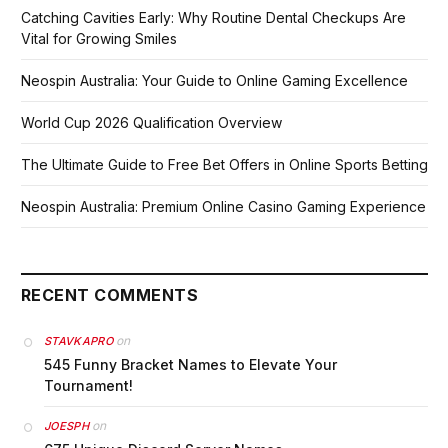
Catching Cavities Early: Why Routine Dental Checkups Are
Vital for Growing Smiles
Neospin Australia: Your Guide to Online Gaming Excellence
World Cup 2026 Qualification Overview
The Ultimate Guide to Free Bet Offers in Online Sports Betting
Neospin Australia: Premium Online Casino Gaming Experience
RECENT COMMENTS
on
STAVKAPRO
545 Funny Bracket Names to Elevate Your
Tournament!
on
JOESPH