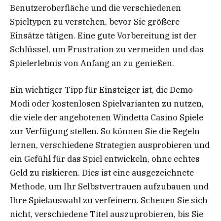
Benutzeroberfläche und die verschiedenen
Spieltypen zu verstehen, bevor Sie größere
Einsätze tätigen. Eine gute Vorbereitung ist der
Schlüssel, um Frustration zu vermeiden und das
Spielerlebnis von Anfang an zu genießen.
Ein wichtiger Tipp für Einsteiger ist, die Demo-
Modi oder kostenlosen Spielvarianten zu nutzen,
die viele der angebotenen Windetta Casino Spiele
zur Verfügung stellen. So können Sie die Regeln
lernen, verschiedene Strategien ausprobieren und
ein Gefühl für das Spiel entwickeln, ohne echtes
Geld zu riskieren. Dies ist eine ausgezeichnete
Methode, um Ihr Selbstvertrauen aufzubauen und
Ihre Spielauswahl zu verfeinern. Scheuen Sie sich
nicht, verschiedene Titel auszuprobieren, bis Sie