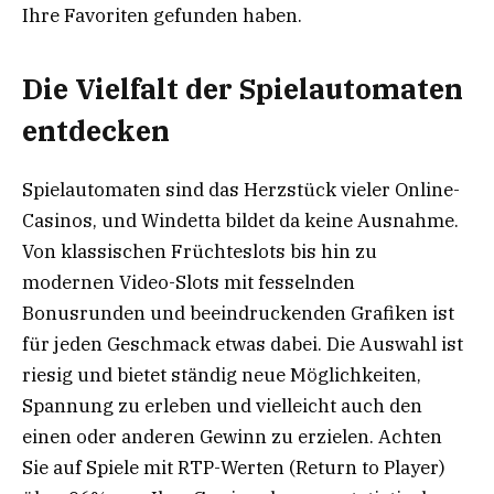
Ihre Favoriten gefunden haben.
Die Vielfalt der Spielautomaten
entdecken
Spielautomaten sind das Herzstück vieler Online-
Casinos, und Windetta bildet da keine Ausnahme.
Von klassischen Früchteslots bis hin zu
modernen Video-Slots mit fesselnden
Bonusrunden und beeindruckenden Grafiken ist
für jeden Geschmack etwas dabei. Die Auswahl ist
riesig und bietet ständig neue Möglichkeiten,
Spannung zu erleben und vielleicht auch den
einen oder anderen Gewinn zu erzielen. Achten
Sie auf Spiele mit RTP-Werten (Return to Player)