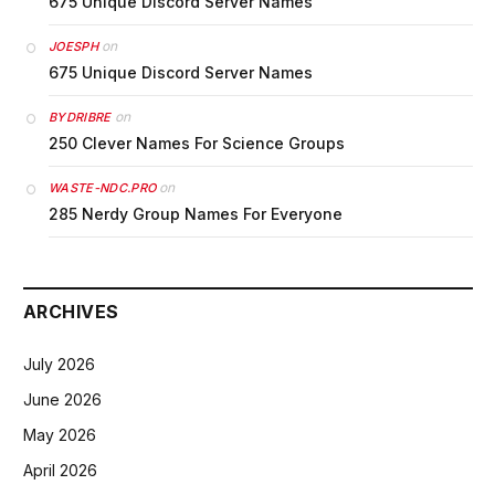
675 Unique Discord Server Names
on
JOESPH
675 Unique Discord Server Names
on
BYDRIBRE
250 Clever Names For Science Groups
on
WASTE-NDC.PRO
285 Nerdy Group Names For Everyone
ARCHIVES
July 2026
June 2026
May 2026
April 2026