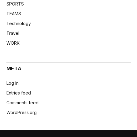
SPORTS
TEAMS
Technology
Travel
WORK
META
Log in
Entries feed
Comments feed
WordPress.org