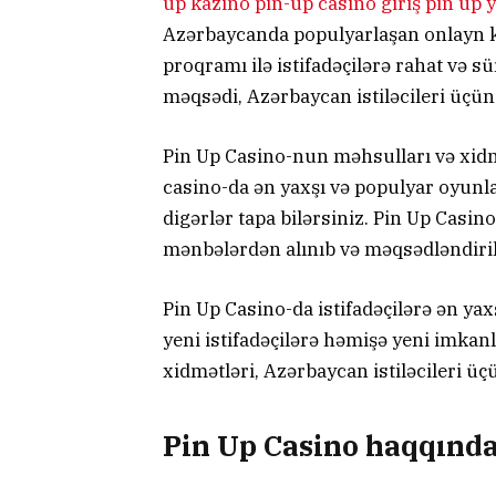
up kazino pin-up casino giriş pin up 
Azərbaycanda populyarlaşan onlayn kaz
proqramı ilə istifadəçilərə rahat və sü
məqsədi, Azərbaycan istiləcileri üçü
Pin Up Casino-nun məhsulları və xidmə
casino-da ən yaxşı və populyar oyunlar
digərlər tapa bilərsiniz. Pin Up Casin
mənbələrdən alınıb və məqsədləndiril
Pin Up Casino-da istifadəçilərə ən yaxş
yeni istifadəçilərə həmişə yeni imka
xidmətləri, Azərbaycan istiləcileri üçü
Pin Up Casino haqqınd