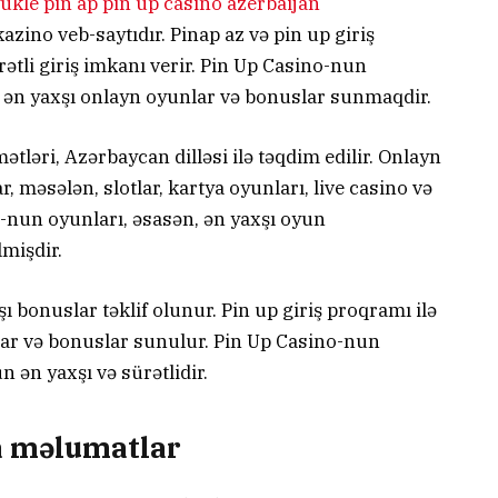
yukle pin ap pin up casino azerbaijan
ino veb-saytıdır. Pinap az və pin up giriş
rətli giriş imkanı verir. Pin Up Casino-nun
n ən yaxşı onlayn oyunlar və bonuslar sunmaqdir.
tləri, Azərbaycan dilləsi ilə təqdim edilir. Onlayn
, məsələn, slotlar, kartya oyunları, live casino və
o-nun oyunları, əsasən, ən yaxşı oyun
mişdir.
ı bonuslar təklif olunur. Pin up giriş proqramı ilə
nlar və bonuslar sunulur. Pin Up Casino-nun
n ən yaxşı və sürətlidir.
a məlumatlar