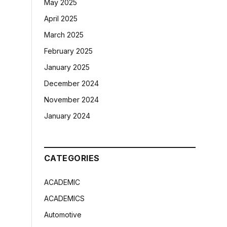
May 2025
April 2025
March 2025
February 2025
January 2025
December 2024
November 2024
January 2024
CATEGORIES
ACADEMIC
ACADEMICS
Automotive