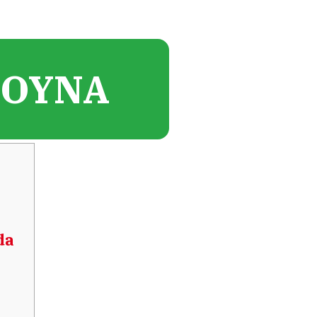
️ OYNA
da