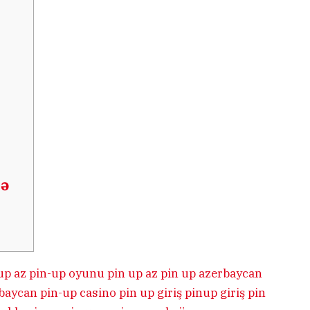
rə
up az pin-up oyunu pin up az pin up azerbaycan
baycan pin-up casino pin up giriş pinup giriş pin