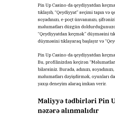
Pin Up Casino-da qeydiyyatdan keçmə
tıklayıb, “Qeydiyyat” seçimi tapın və 
soyadınızı, e-poçt ünvanınızı, şifrənizi
məlumatları düzgün doldurduğunuzd
“Qeydiyyatdan keçmək” düyməsini tıkl
düyməsini tıklayaraq başlayır və “Qey
Pin Up Casino-da qeydiyyatdan keçmək
Bu, profilinizdən keçirən “Məlumatları
bilərsiniz. Burada, adınızı, soyadınızı,
məlumatları dəyişdirmək, oyunları da
yaxşı deneyim alaraq imkan verir.
Maliyyə tədbirləri Pin
nəzərə alınmalıdır