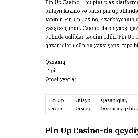
Pin Up Casino – bu pinup az platforma
onlayn kazino və tarixi pin up stilind
tanınır. Pin Up Casino, Azərbaycanın
yaxşı seçimdir. Casino-da ən yaxşı qaz
stilində qaliblər təqdim edilir. Pin 
qazanıqlar üçün ən yaxşı şansı tapa bi
Qazanıq
Tipi
Əməliyyatlar
Pin Up
Onlayn
Qazanıqlar,
Casino
Kazino
bonuslar, qalibl
Pin Up Casino-da qeyd