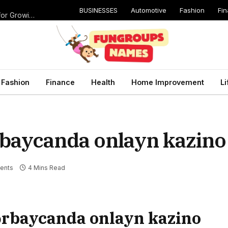
BUSINESSES
Automotive
Fashion
Fi
Catching Cavities Early: Why Routine Dental Checkups Are Vital for Growing Smiles
Fashion
Finance
Health
Home Improvement
Li
rbaycanda onlayn kazino
ents
4 Mins Read
ərbaycanda onlayn kazino