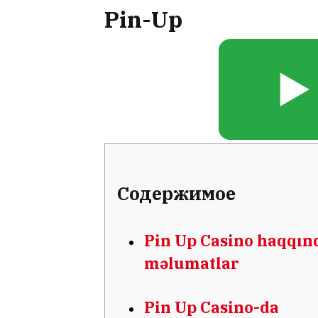
Pin-Up
▶
Содержимое
Pin Up Casino haqqın
məlumatlar
Pin Up Casino-da