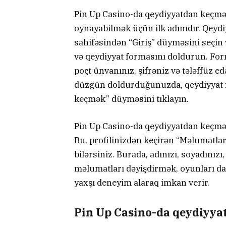
Pin Up Casino-da qeydiyyatdan keçmək 
oynayabilmək üçün ilk adımdır. Qey
sahifəsindən “Giriş” düyməsini seçin 
və qeydiyyat formasını doldurun. For
poçt ünvanınız, şifrəniz və tələffüz e
düzgün doldurduğunuzda, qeydiyyat
keçmək” düyməsini tıklayın.
Pin Up Casino-da qeydiyyatdan keçmək
Bu, profilinizdən keçirən “Məlumatları
bilərsiniz. Burada, adınızı, soyadınızı,
məlumatları dəyişdirmək, oyunları da
yaxşı deneyim alaraq imkan verir.
Pin Up Casino-da qeydiyya