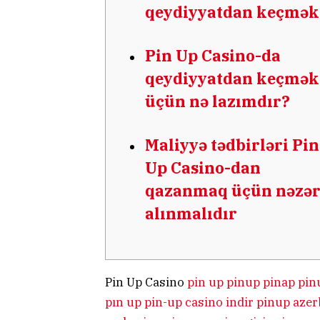
qeydiyyatdan keçmək
Pin Up Casino-da
qeydiyyatdan keçmək
üçün nə lazımdır?
Maliyyə tədbirləri Pin
Up Casino-dan
qazanmaq üçün nəzə
alınmalıdır
Pin Up Casino
pin up pinup pinap pin
pın up pin-up casino indir pinup azer