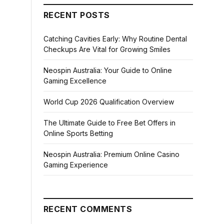
RECENT POSTS
Catching Cavities Early: Why Routine Dental
Checkups Are Vital for Growing Smiles
Neospin Australia: Your Guide to Online
Gaming Excellence
World Cup 2026 Qualification Overview
The Ultimate Guide to Free Bet Offers in
Online Sports Betting
Neospin Australia: Premium Online Casino
Gaming Experience
RECENT COMMENTS