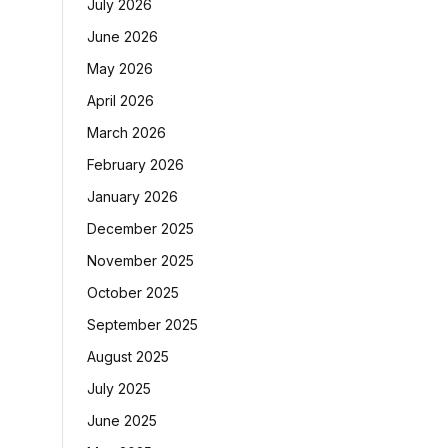
July 2026
June 2026
May 2026
April 2026
March 2026
February 2026
January 2026
December 2025
November 2025
October 2025
September 2025
August 2025
July 2025
June 2025