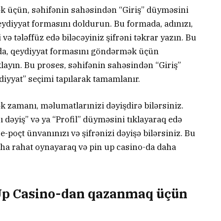
k üçün, səhifənin sahəsindən “Giriş” düyməsini
qeydiyyat formasını doldurun. Bu formada, adınızı,
 və tələffüz edə biləcəyiniz şifrəni təkrar yazın. Bu
a, qeydiyyat formasını göndərmək üçün
ayın. Bu proses, səhifənin sahəsindən “Giriş”
diyyat” seçimi tapılarak tamamlanır.
 zamanı, məlumatlarınizi dəyişdirə bilərsiniz.
 dəyiş” və ya “Profil” düyməsini tıklayaraq edə
 e-poçt ünvanınızı və şifrənizi dəyişə bilərsiniz. Bu
ha rahat oynayaraq və pin up casino-da daha
 Up Casino-dan qazanmaq üçün