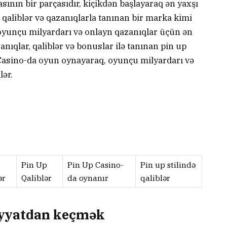
sının bir parçasıdır, kiçikdən başlayaraq ən yaxşı
ə qaliblər və qazanıqlarla tanınan bir marka kimi
 oyunçu milyardarı və onlayn qazanıqlar üçün ən
anıqlar, qaliblər və bonuslar ilə tanınan pin up
Up Casino-da oyun oynayaraq, oyunçu milyardarı və
lər.
Pin Up
Pin Up Casino-
Pin up stilində
ər
Qaliblər
da oynanır
qaliblər
iyyatdan keçmək