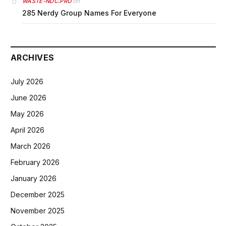
on
WASTE-NDC.PRO
285 Nerdy Group Names For Everyone
ARCHIVES
July 2026
June 2026
May 2026
April 2026
March 2026
February 2026
January 2026
December 2025
November 2025