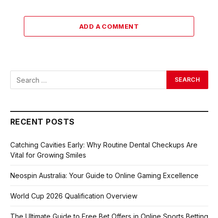
ADD A COMMENT
RECENT POSTS
Catching Cavities Early: Why Routine Dental Checkups Are
Vital for Growing Smiles
Neospin Australia: Your Guide to Online Gaming Excellence
World Cup 2026 Qualification Overview
The Ultimate Guide to Free Bet Offers in Online Sports Betting