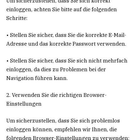
Um sicherzustellen, dass Sie sich korrekt
einloggen, achten Sie bitte auf die folgenden
Schritte:
• Stellen Sie sicher, dass Sie die korrekte E-Mail-
Adresse und das korrekte Passwort verwenden.
• Stellen Sie sicher, dass Sie sich nicht mehrfach
einloggen, da dies zu Problemen bei der
Navigation führen kann.
2. Verwenden Sie die richtigen Browser-
Einstellungen
Um sicherzustellen, dass Sie sich problemlos
einloggen können, empfehlen wir Ihnen, die
folgenden Browser-Einstellungen zu verwenden: