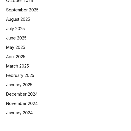
October 2025
September 2025
August 2025
July 2025
June 2025
May 2025
April 2025
March 2025
February 2025
January 2025
December 2024
November 2024
January 2024