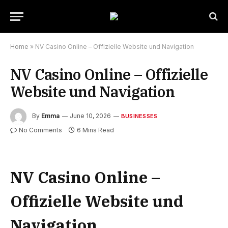
Home
»
NV Casino Online – Offizielle Website und Navigation
NV Casino Online – Offizielle
Website und Navigation
By
Emma
June 10, 2026
BUSINESSES
No Comments
6 Mins Read
NV Casino Online –
Offizielle Website und
Navigation