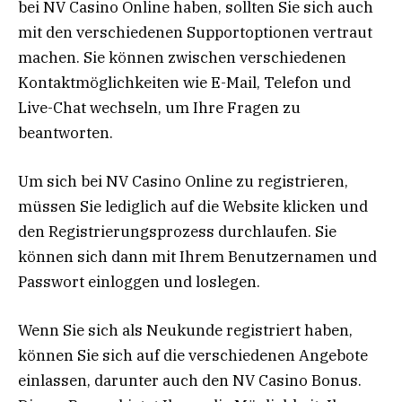
bei NV Casino Online haben, sollten Sie sich auch
mit den verschiedenen Supportoptionen vertraut
machen. Sie können zwischen verschiedenen
Kontaktmöglichkeiten wie E-Mail, Telefon und
Live-Chat wechseln, um Ihre Fragen zu
beantworten.
Um sich bei NV Casino Online zu registrieren,
müssen Sie lediglich auf die Website klicken und
den Registrierungsprozess durchlaufen. Sie
können sich dann mit Ihrem Benutzernamen und
Passwort einloggen und loslegen.
Wenn Sie sich als Neukunde registriert haben,
können Sie sich auf die verschiedenen Angebote
einlassen, darunter auch den NV Casino Bonus.