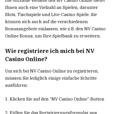
Die offizielle Website des NV Casino Online bietet
Ihnen auch eine Vielzahl an Spielen, darunter
Slots, Tischspiele und Live-Casino-Spiele. Sie
können sich auch auf die verschiedenen
Bonusangebote einlassen, wie z.B. den NV Casino
Online Bonus, um Ihre Spielbank zu erweitern.
Wie registriere ich mich bei NV
Casino Online?
Um sich bei NV Casino Online zu registrieren,
müssen Sie lediglich einige einfache Schritte
ausführen:
1. Klicken Sie auf den “NV Casino Online”-Button
2. Füllen Sie das Registrierungsformular aus