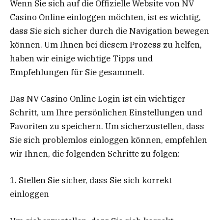
Wenn Sie sich auf die Offizielle Website von NV
Casino Online einloggen möchten, ist es wichtig,
dass Sie sich sicher durch die Navigation bewegen
können. Um Ihnen bei diesem Prozess zu helfen,
haben wir einige wichtige Tipps und
Empfehlungen für Sie gesammelt.
Das NV Casino Online Login ist ein wichtiger
Schritt, um Ihre persönlichen Einstellungen und
Favoriten zu speichern. Um sicherzustellen, dass
Sie sich problemlos einloggen können, empfehlen
wir Ihnen, die folgenden Schritte zu folgen:
1. Stellen Sie sicher, dass Sie sich korrekt
einloggen