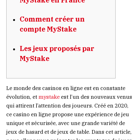
Comment créer un
compte MyStake
Les jeux proposés par
MyStake
Le monde des casinos en ligne est en constante
évolution, et
mystake
est l’un des nouveaux venus
qui attirent l’attention des joueurs. Créé en 2020,
ce casino en ligne propose une expérience de jeu
unique et sécurisée, avec une grande variété de
jeux de hasard et de jeux de table. Dans cet article,