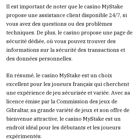
Il est important de noter que le casino MyStake
propose une assistance client disponible 24/7, si
vous avez des questions ou des problèmes
techniques. De plus, le casino propose une page de
sécurité dédiée, où vous pouvez trouver des
informations sur la sécurité des transactions et
des données personnelles.
En résumé, le casino MyStake est un choix
excellent pour les joueurs français qui cherchent
une expérience de jeu sécurisée et variée. Avec sa
licence émise par la Commission des jeux de
Gibraltar, sa grande variété de jeux et son offre de
bienvenue attractive, le casino MyStake est un
endroit idéal pour les débutants et les joueurs
expérimentés.