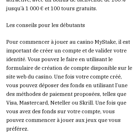
jusqu’à 1 000 € et 100 tours gratuits.
Les conseils pour les débutants
Pour commencer à jouer au casino MyStake, il est
important de créer un compte et de valider votre
identité. Vous pouvez le faire en utilisant le
formulaire de création de compte disponible sur le
site web du casino. Une fois votre compte créé,
vous pouvez déposer des fonds en utilisant l’une
des méthodes de paiement proposées, telles que
Visa, Mastercard, Neteller ou Skrill. Une fois que
vous avez des fonds sur votre compte, vous
pouvez commencer à jouer aux jeux que vous
préférez.