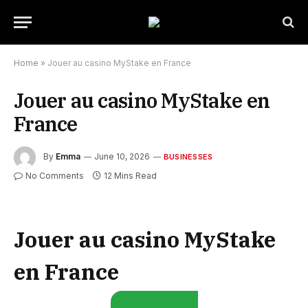
Home
»
Jouer au casino MyStake en France
Jouer au casino MyStake en
France
By
Emma
June 10, 2026
BUSINESSES
No Comments
12 Mins Read
Jouer au casino MyStake
en France