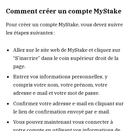
Comment créer un compte MyStake
Pour créer un compte MyStake, vous devez suivre
les étapes suivantes :
Allez sur le site web de MyStake et cliquez sur
“S’inscrire” dans le coin supérieur droit de la
page.
Entrez vos informations personnelles, y
compris votre nom, votre prénom, votre
adresse e-mail et votre mot de passe.
Confirmez votre adresse e-mail en cliquant sur
le lien de confirmation envoyé par e-mail.
Vous pouvez maintenant vous connecter à
votre compte en utilisant vos informations de