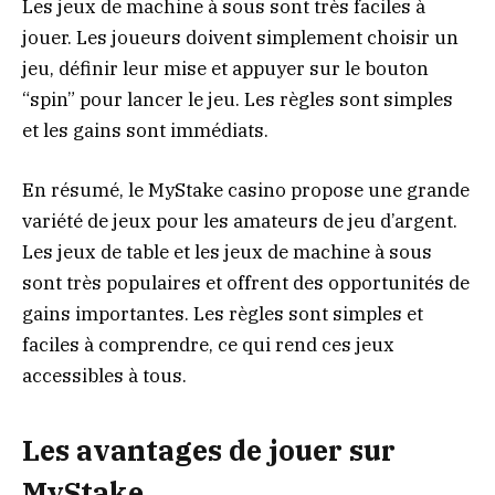
Les jeux de machine à sous sont très faciles à
jouer. Les joueurs doivent simplement choisir un
jeu, définir leur mise et appuyer sur le bouton
“spin” pour lancer le jeu. Les règles sont simples
et les gains sont immédiats.
En résumé, le MyStake casino propose une grande
variété de jeux pour les amateurs de jeu d’argent.
Les jeux de table et les jeux de machine à sous
sont très populaires et offrent des opportunités de
gains importantes. Les règles sont simples et
faciles à comprendre, ce qui rend ces jeux
accessibles à tous.
Les avantages de jouer sur
MyStake