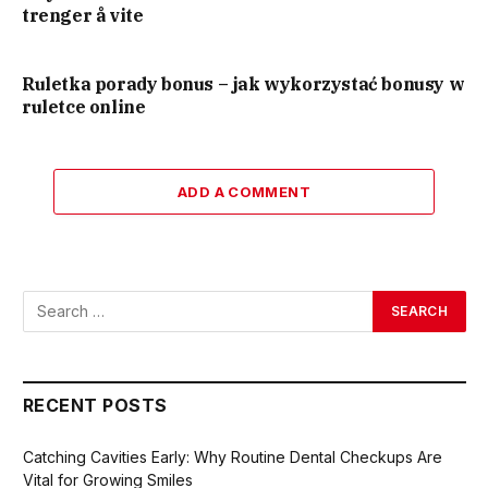
trenger å vite
Ruletka porady bonus – jak wykorzystać bonusy w
ruletce online
ADD A COMMENT
RECENT POSTS
Catching Cavities Early: Why Routine Dental Checkups Are
Vital for Growing Smiles