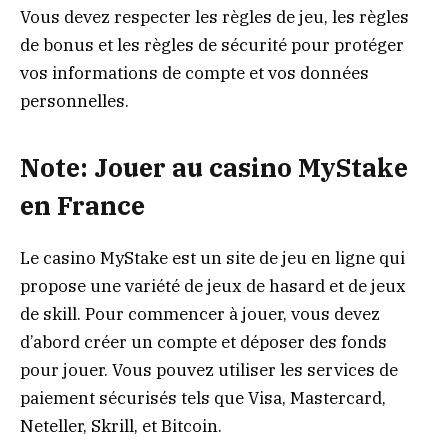
Vous devez respecter les règles de jeu, les règles
de bonus et les règles de sécurité pour protéger
vos informations de compte et vos données
personnelles.
Note: Jouer au casino MyStake
en France
Le casino MyStake est un site de jeu en ligne qui
propose une variété de jeux de hasard et de jeux
de skill. Pour commencer à jouer, vous devez
d’abord créer un compte et déposer des fonds
pour jouer. Vous pouvez utiliser les services de
paiement sécurisés tels que Visa, Mastercard,
Neteller, Skrill, et Bitcoin.