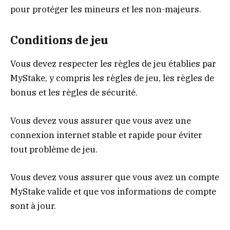
pour protéger les mineurs et les non-majeurs.
Conditions de jeu
Vous devez respecter les règles de jeu établies par
MyStake, y compris les règles de jeu, les règles de
bonus et les règles de sécurité.
Vous devez vous assurer que vous avez une
connexion internet stable et rapide pour éviter
tout problème de jeu.
Vous devez vous assurer que vous avez un compte
MyStake valide et que vos informations de compte
sont à jour.