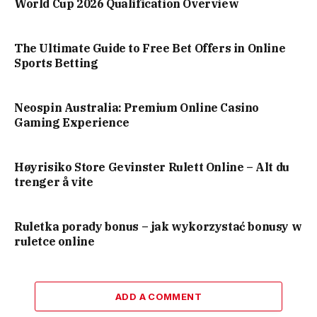
World Cup 2026 Qualification Overview
The Ultimate Guide to Free Bet Offers in Online
Sports Betting
Neospin Australia: Premium Online Casino
Gaming Experience
Høyrisiko Store Gevinster Rulett Online – Alt du
trenger å vite
Ruletka porady bonus – jak wykorzystać bonusy w
ruletce online
ADD A COMMENT