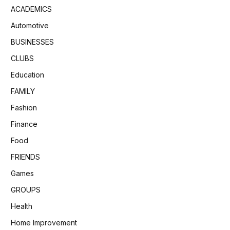
ACADEMICS
Automotive
BUSINESSES
CLUBS
Education
FAMILY
Fashion
Finance
Food
FRIENDS
Games
GROUPS
Health
Home Improvement