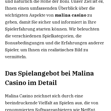
und natürlich die Höhe der Boni. Unser Ziel ist es,
Ihnen einen umfassenden Überblick über die
wichtigsten Aspekte von
malina casino
zu
geben, damit Sie sicher und informiert in Ihre
Spielerfahrung starten können. Wir beleuchten
die verschiedenen Spielkategorien, die
Bonusbedingungen und die Erfahrungen anderer
Spieler, um Ihnen ein realistisches Bild zu
vermitteln.
Das Spielangebot bei Malina
Casino im Detail
Malina Casino zeichnet sich durch eine
beeindruckende Vielfalt an Spielen aus, die von
renommierten Softwareanbietern wie NetEnt,