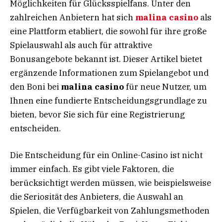
Möglichkeiten für Glücksspielfans. Unter den
zahlreichen Anbietern hat sich
malina casino
als
eine Plattform etabliert, die sowohl für ihre große
Spielauswahl als auch für attraktive
Bonusangebote bekannt ist. Dieser Artikel bietet
ergänzende Informationen zum Spielangebot und
den Boni bei
malina casino
für neue Nutzer, um
Ihnen eine fundierte Entscheidungsgrundlage zu
bieten, bevor Sie sich für eine Registrierung
entscheiden.
Die Entscheidung für ein Online-Casino ist nicht
immer einfach. Es gibt viele Faktoren, die
berücksichtigt werden müssen, wie beispielsweise
die Seriosität des Anbieters, die Auswahl an
Spielen, die Verfügbarkeit von Zahlungsmethoden