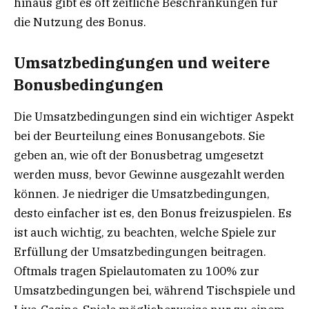
hinaus gibt es oft zeitliche Beschränkungen für
die Nutzung des Bonus.
Umsatzbedingungen und weitere
Bonusbedingungen
Die Umsatzbedingungen sind ein wichtiger Aspekt
bei der Beurteilung eines Bonusangebots. Sie
geben an, wie oft der Bonusbetrag umgesetzt
werden muss, bevor Gewinne ausgezahlt werden
können. Je niedriger die Umsatzbedingungen,
desto einfacher ist es, den Bonus freizuspielen. Es
ist auch wichtig, zu beachten, welche Spiele zur
Erfüllung der Umsatzbedingungen beitragen.
Oftmals tragen Spielautomaten zu 100% zur
Umsatzbedingungen bei, während Tischspiele und