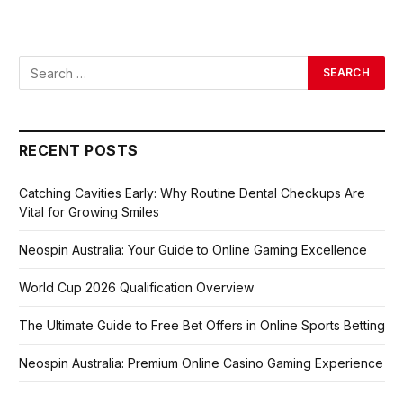
RECENT POSTS
Catching Cavities Early: Why Routine Dental Checkups Are
Vital for Growing Smiles
Neospin Australia: Your Guide to Online Gaming Excellence
World Cup 2026 Qualification Overview
The Ultimate Guide to Free Bet Offers in Online Sports Betting
Neospin Australia: Premium Online Casino Gaming Experience