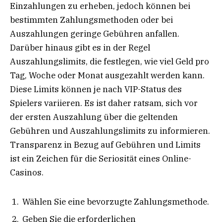
Einzahlungen zu erheben, jedoch können bei
bestimmten Zahlungsmethoden oder bei
Auszahlungen geringe Gebühren anfallen.
Darüber hinaus gibt es in der Regel
Auszahlungslimits, die festlegen, wie viel Geld pro
Tag, Woche oder Monat ausgezahlt werden kann.
Diese Limits können je nach VIP-Status des
Spielers variieren. Es ist daher ratsam, sich vor
der ersten Auszahlung über die geltenden
Gebühren und Auszahlungslimits zu informieren.
Transparenz in Bezug auf Gebühren und Limits
ist ein Zeichen für die Seriosität eines Online-
Casinos.
Wählen Sie eine bevorzugte Zahlungsmethode.
Geben Sie die erforderlichen