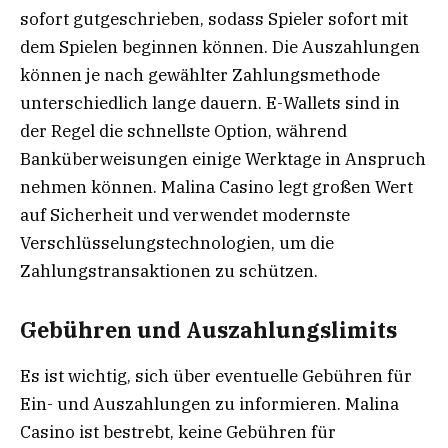
sofort gutgeschrieben, sodass Spieler sofort mit
dem Spielen beginnen können. Die Auszahlungen
können je nach gewählter Zahlungsmethode
unterschiedlich lange dauern. E-Wallets sind in
der Regel die schnellste Option, während
Banküberweisungen einige Werktage in Anspruch
nehmen können. Malina Casino legt großen Wert
auf Sicherheit und verwendet modernste
Verschlüsselungstechnologien, um die
Zahlungstransaktionen zu schützen.
Gebühren und Auszahlungslimits
Es ist wichtig, sich über eventuelle Gebühren für
Ein- und Auszahlungen zu informieren. Malina
Casino ist bestrebt, keine Gebühren für