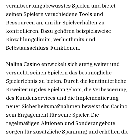
verantwortungsbewusstes Spielen und bietet
seinen Spielern verschiedene Tools und
Ressourcen an, um ihr Spielverhalten zu
kontrollieren. Dazu gehören beispielsweise
Einzahlungslimits, Verlustlimits und
Selbstausschluss-Funktionen.
Malina Casino entwickelt sich stetig weiter und
versucht, seinen Spielern das bestmögliche
Spielerlebnis zu bieten. Durch die kontinuierliche
Erweiterung des Spielangebots, die Verbesserung
des Kundenservices und die Implementierung
neuer Sicherheitsmaßnahmen beweist das Casino
sein Engagement für seine Spieler. Die
regelmäßigen Aktionen und Sonderangebote
sorgen für zusätzliche Spannung und erhöhen die