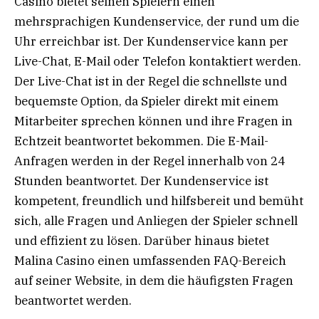
Casino bietet seinen Spielern einen
mehrsprachigen Kundenservice, der rund um die
Uhr erreichbar ist. Der Kundenservice kann per
Live-Chat, E-Mail oder Telefon kontaktiert werden.
Der Live-Chat ist in der Regel die schnellste und
bequemste Option, da Spieler direkt mit einem
Mitarbeiter sprechen können und ihre Fragen in
Echtzeit beantwortet bekommen. Die E-Mail-
Anfragen werden in der Regel innerhalb von 24
Stunden beantwortet. Der Kundenservice ist
kompetent, freundlich und hilfsbereit und bemüht
sich, alle Fragen und Anliegen der Spieler schnell
und effizient zu lösen. Darüber hinaus bietet
Malina Casino einen umfassenden FAQ-Bereich
auf seiner Website, in dem die häufigsten Fragen
beantwortet werden.