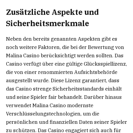
Zusätzliche Aspekte und
Sicherheitsmerkmale
Neben den bereits genannten Aspekten gibt es
noch weitere Faktoren, die bei der Bewertung von
Malina Casino berücksichtigt werden sollten. Das
Casino verfügt über eine gültige Glücksspiellizenz,
die von einer renommierten Aufsichtsbehörde
ausgestellt wurde. Diese Lizenz garantiert, dass
das Casino strenge Sicherheitsstandards einhält
und seine Spieler fair behandelt. Darüber hinaus
verwendet Malina Casino modernste
Verschlüsselungstechnologien, um die
persönlichen und finanziellen Daten seiner Spieler
zu schützen. Das Casino engagiert sich auch für