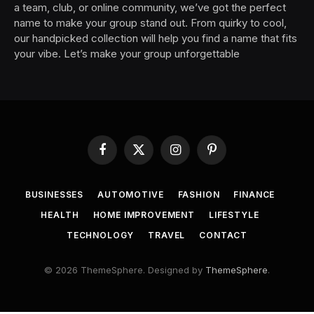
a team, club, or online community, we’ve got the perfect
name to make your group stand out. From quirky to cool,
our handpicked collection will help you find a name that fits
your vibe. Let’s make your group unforgettable
Facebook
X
Instagram
Pinterest
(Twitter)
BUSINESSES
AUTOMOTIVE
FASHION
FINANCE
HEALTH
HOME IMPROVEMENT
LIFESTYLE
TECHNOLOGY
TRAVEL
CONTACT
© 2026 ThemeSphere. Designed by
ThemeSphere
.