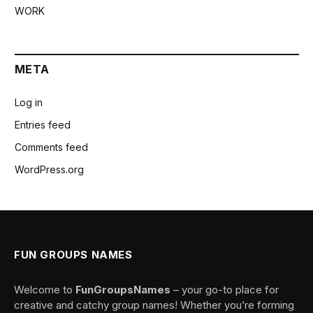
WORK
META
Log in
Entries feed
Comments feed
WordPress.org
FUN GROUPS NAMES
Welcome to
FunGroupsNames
– your go-to place for
creative and catchy group names! Whether you’re forming