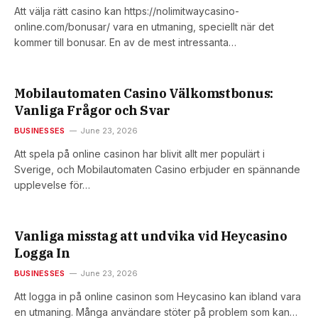
Att välja rätt casino kan https://nolimitwaycasino-
online.com/bonusar/ vara en utmaning, speciellt när det
kommer till bonusar. En av de mest intressanta…
Mobilautomaten Casino Välkomstbonus:
Vanliga Frågor och Svar
BUSINESSES
June 23, 2026
Att spela på online casinon har blivit allt mer populärt i
Sverige, och Mobilautomaten Casino erbjuder en spännande
upplevelse för…
Vanliga misstag att undvika vid Heycasino
Logga In
BUSINESSES
June 23, 2026
Att logga in på online casinon som Heycasino kan ibland vara
en utmaning. Många användare stöter på problem som kan…